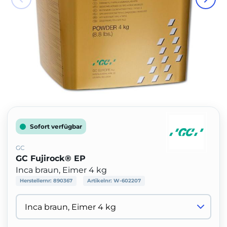
Sofort verfügbar
GC
GC Fujirock® EP
Inca braun, Eimer 4 kg
Herstellernr:
890367
Artikelnr:
W-602207