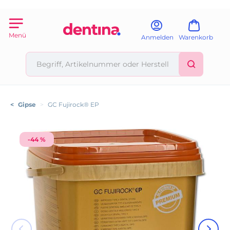
Menü
Anmelden
Warenkorb
<
Gipse
>
GC Fujirock® EP
-44 %