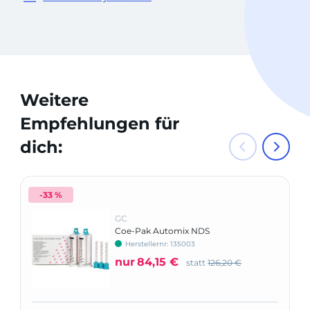
Weitere
Empfehlungen für
dich:
-33 %
GC
Coe-Pak Automix NDS
Herstellernr: 135003
nur
84,15 €
statt
126,20 €