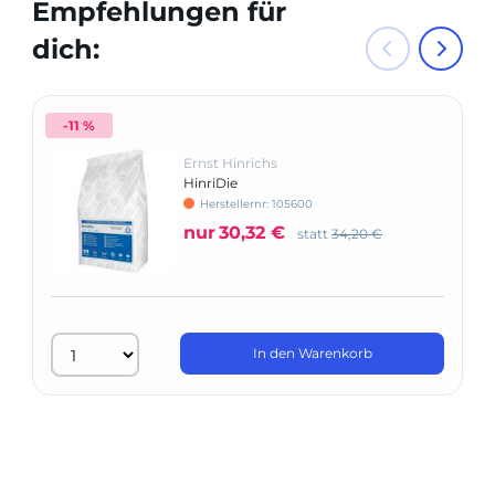
Empfehlungen für
dich:
-11 %
Ernst Hinrichs
HinriDie
Herstellernr: 105600
nur
30,32 €
statt
34,20 €
In den Warenkorb