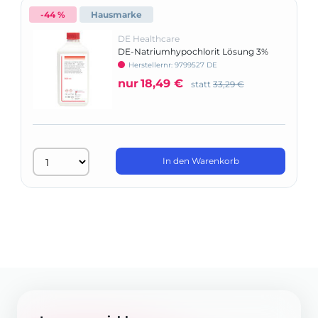
-44 %
Hausmarke
DE Healthcare
DE-Natriumhypochlorit Lösung 3%
Herstellernr: 9799527 DE
nur
18,49 €
statt
33,29 €
In den Warenkorb