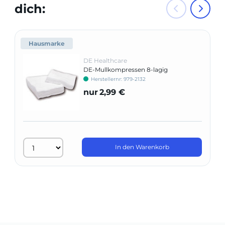
dich:
Hausmarke
DE Healthcare
DE-Mullkompressen 8-lagig
Herstellernr: 979-2132
nur
2,99 €
In den Warenkorb