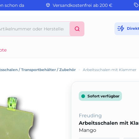
en schon da
Versandkostenfrei ab 200 €
Direk
ote
tsschalen / Transportbehälter / Zubehör
>
Arbeitsschalen mit Klammer
Sofort verfügbar
Freuding
Arbeitsschalen mit K
Mango