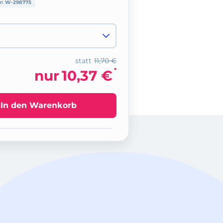
r:
W-298775
statt
11,70 €
*
nur
10,37 €
In den Warenkorb