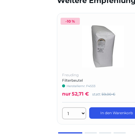
Weitere Empfehlunge
-10 %
Freuding
Filterbeutel
Herstellernr: F4533
nur
52,71 €
statt
59,00 €
In den Warenkorb