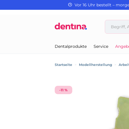
Vor 16 Uhr bestellt – morg
Dentalprodukte
Service
Angeb
Startseite
>
Modellherstellung
>
Arbei
-11 %