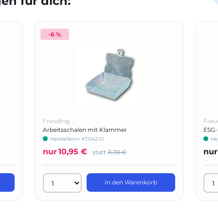
n für dich:
-6 %
Freuding
Freu
Arbeitsschalen mit Klammer
ESG-
Herstellernr: KT042.01
Her
nur
10,95 €
nur
statt
11,70 €
In den Warenkorb