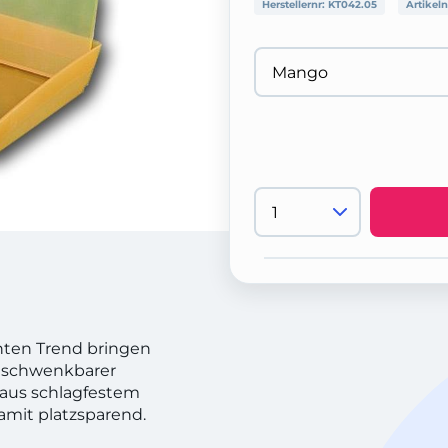
Herstellernr:
KT042.05
Artikeln
enten Trend bringen
t schwenkbarer
aus schlagfestem
amit platzsparend.