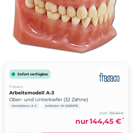
Sofort verfügbar
Frasaco
Arbeitsmodell A-3
Ober- und Unterkiefer (32 Zähne)
Herstellernr:
A-3
Artikelnr:
W-5593678
statt
192,60 €
*
nur
144,45 €