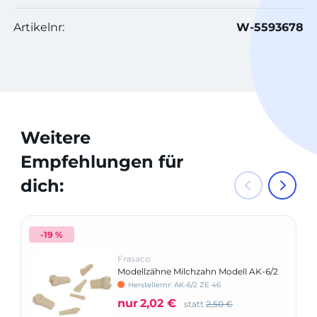
Artikelnr:
W-5593678
Weitere
Empfehlungen für
dich:
-19 %
Frasaco
Modellzähne Milchzahn Modell AK-6/2
Herstellernr: AK-6/2 ZE 46
nur
2,02 €
statt
2,50 €