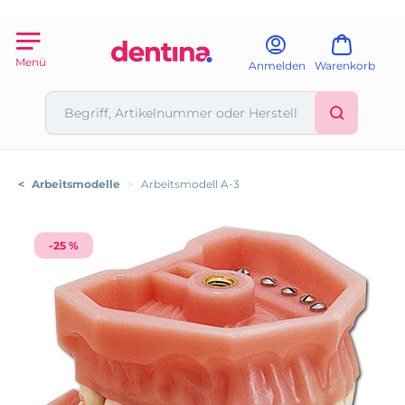
Menü
Anmelden
Warenkorb
<
Arbeitsmodelle
>
Arbeitsmodell A-3
-25 %