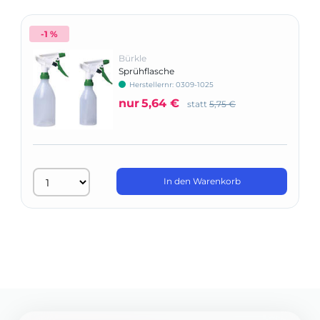
-1 %
Bürkle
Sprühflasche
Herstellernr: 0309-1025
nur
5,64 €
statt
5,75 €
In den Warenkorb