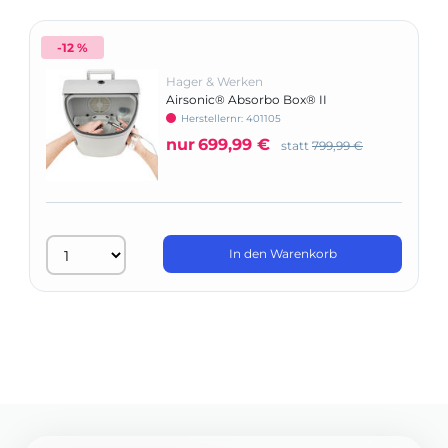
-12 %
Hager & Werken
Airsonic® Absorbo Box® II
Herstellernr: 401105
nur
699,99 €
statt
799,99 €
In den Warenkorb