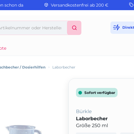
en schon da
Versandkostenfrei ab 200 €
Direk
ote
chbecher / Dosierhilfen
>
Laborbecher
Sofort verfügbar
Bürkle
Laborbecher
Größe 250 ml