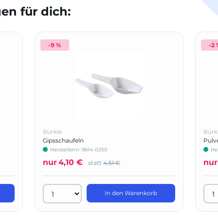
n für dich:
-9 %
-2
Bürkle
Bürk
Gipsschaufeln
Pulve
Herstellernr: 9614-0250
He
nur
4,10 €
nur
statt
4,51 €
In den Warenkorb