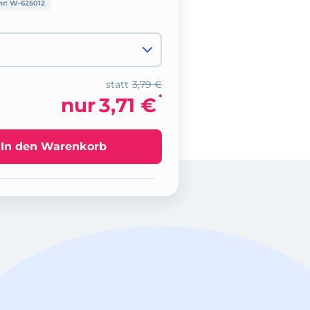
nr:
W-625012
statt
3,79 €
*
nur
3,71 €
In den Warenkorb