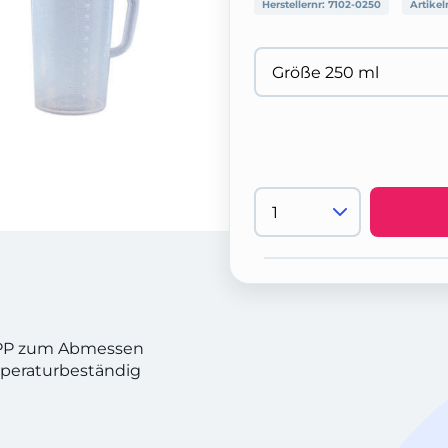
Herstellernr:
7102-0250
Artikel
 PP zum Abmessen
mperaturbeständig