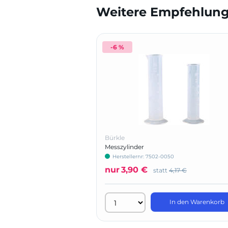
Weitere Empfehlunge
-6 %
Bürkle
Messzylinder
Herstellernr: 7502-0050
nur
3,90 €
statt
4,17 €
In den Warenkorb