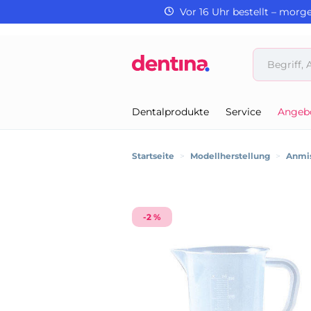
Vor 16 Uhr bestellt – morg
Dentalprodukte
Service
Angeb
Startseite
>
Modellherstellung
>
Anmis
-2 %