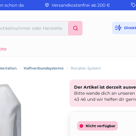
en schon da
Versandkostenfrei ab 200 €
Direk
ote
terialien
>
Haftverbundsysteme
>
Rocatec-System
Der Artikel ist derzeit ausv
Bitte wende dich an unseren
43 46 und wir helfen dir gern
Nicht verfügbar