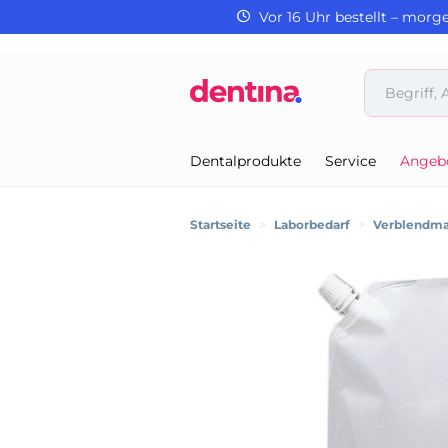
Vor 16 Uhr bestellt – morg
Dentalprodukte
Service
Angeb
Startseite
>
Laborbedarf
>
Verblendma