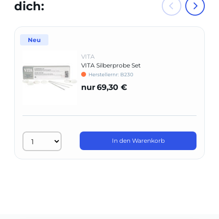
dich:
Neu
VITA
VITA Silberprobe Set
Herstellernr: B230
nur
69,30 €
In den Warenkorb