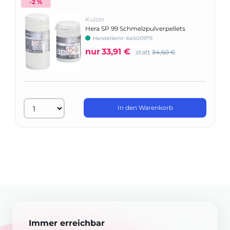
-2 %
Kulzer
Hera SP 99 Schmelzpulverpellets
Herstellernr: 64500979
nur
33,91 €
statt
34,60 €
In den Warenkorb
Immer erreichbar