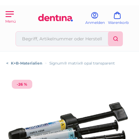
Menü
Anmelden
Warenkorb
<
K+B-Materialien
>
Signum® matrix® opal transparent
-26 %