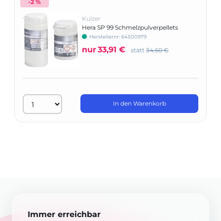
-2 %
Kulzer
Hera SP 99 Schmelzpulverpellets
Herstellernr: 64500979
nur
33,91 €
statt
34,60 €
In den Warenkorb
Immer erreichbar