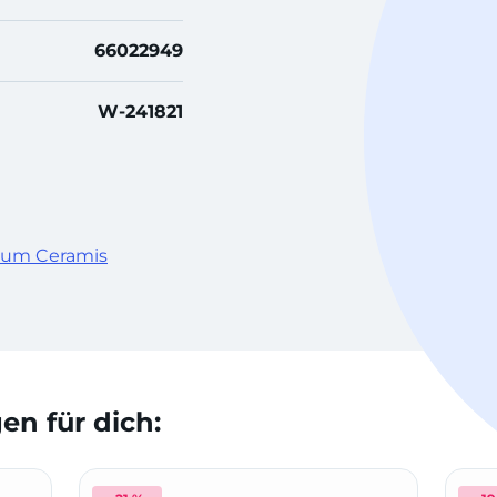
66022949
W-241821
gnum Ceramis
n für dich: