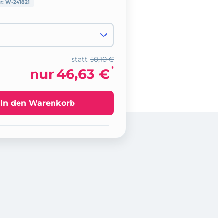
nr:
W-241821
statt
50,10 €
*
nur
46,63 €
In den Warenkorb