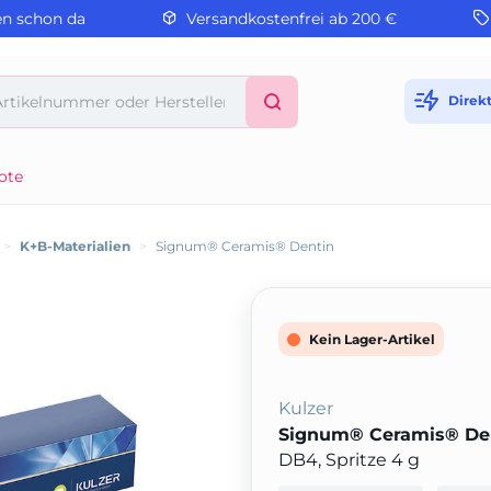
en schon da
Versandkostenfrei ab 200 €
Direk
ote
>
K+B-Materialien
>
Signum® Ceramis® Dentin
Kein Lager-Artikel
Kulzer
Signum® Ceramis® De
DB4, Spritze 4 g