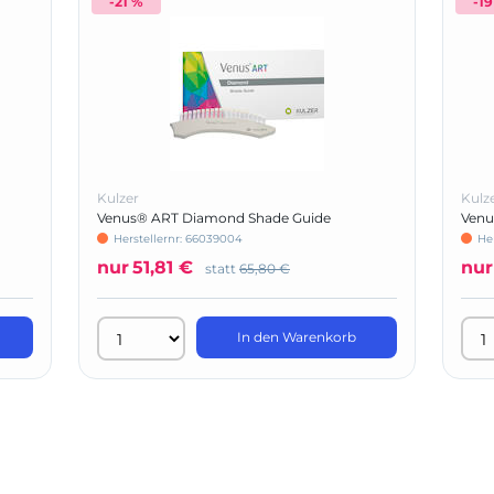
-21 %
-1
Kulzer
Kulz
Venus® ART Diamond Shade Guide
Venu
Herstellernr: 66039004
He
nur
51,81 €
nur
statt
65,80 €
In den Warenkorb