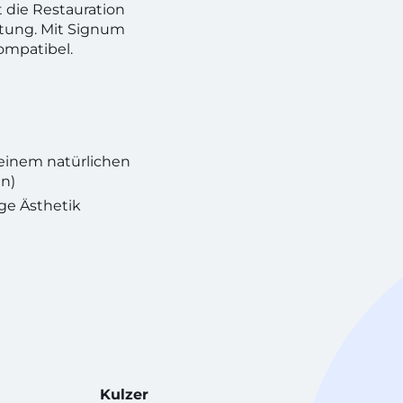
 die Restauration
stung. Mit Signum
ompatibel.
 einem natürlichen
n)
ge Ästhetik
Kulzer