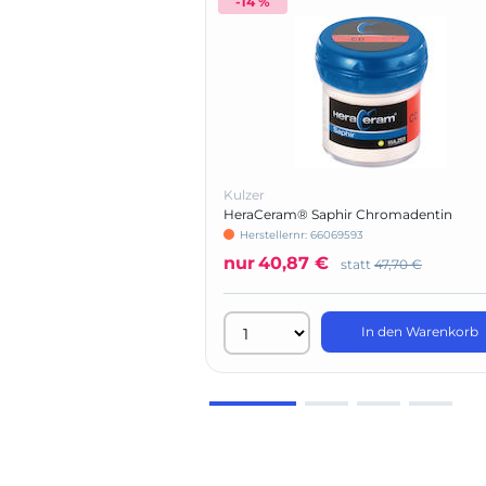
-14 %
Kulzer
HeraCeram® Saphir Chromadentin
Herstellernr: 66069593
nur
40,87 €
statt
47,70 €
In den Warenkorb