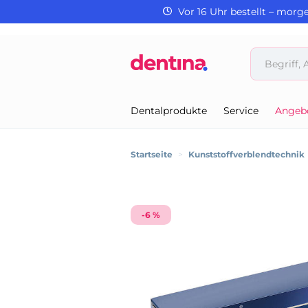
Vor 16 Uhr bestellt – morg
Dentalprodukte
Service
Angeb
Startseite
>
Kunststoffverblendtechnik
-6 %