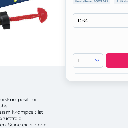
Herstellernr:
66022949
Artikel
amikkomposit mit
hohe
keramikkomposit ist
erüstfreier
en. Seine extra hohe