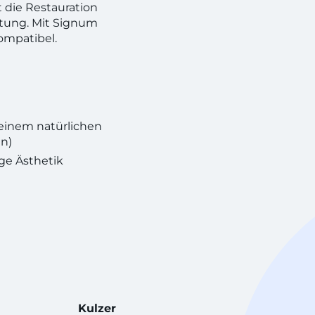
 die Restauration
stung. Mit Signum
ompatibel.
 einem natürlichen
n)
ge Ästhetik
Kulzer