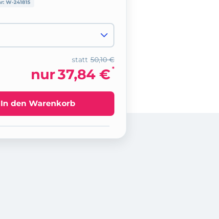
nr:
W-241815
statt
50,10 €
*
nur
37,84 €
In den Warenkorb