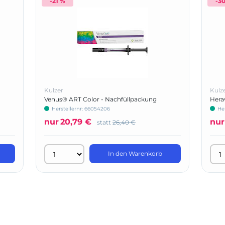
-21 %
-3
Kulzer
Kulz
Venus® ART Color - Nachfüllpackung
Hera
Herstellernr: 66054206
Her
nur
20,79 €
nur
statt
26,40 €
In den Warenkorb