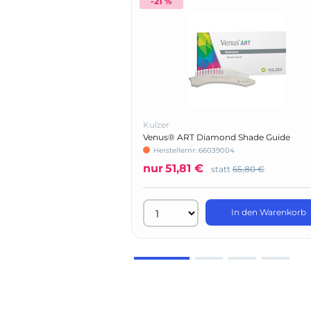
-21 %
Kulzer
Venus® ART Diamond Shade Guide
Herstellernr: 66039004
nur
51,81 €
statt
65,80 €
In den Warenkorb