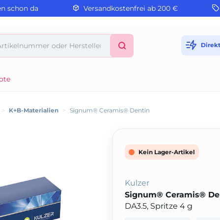
en schon da
Versandkostenfrei ab 200 €
Direk
ote
>
K+B-Materialien
>
Signum® Ceramis® Dentin
Kein Lager-Artikel
Kulzer
Signum® Ceramis® De
DA3.5, Spritze 4 g