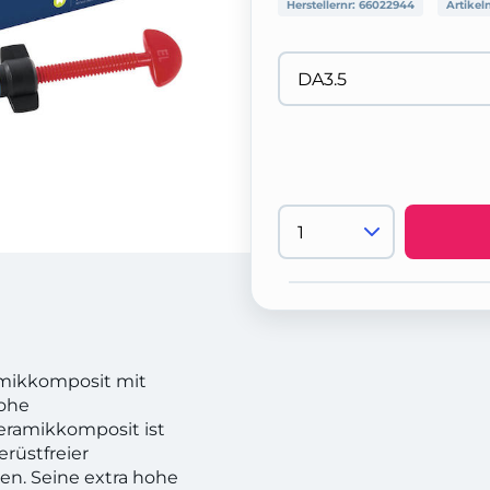
Herstellernr:
66022944
Artikel
amikkomposit mit
hohe
keramikkomposit ist
erüstfreier
en. Seine extra hohe