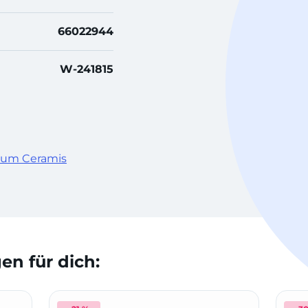
66022944
W-241815
gnum Ceramis
n für dich: