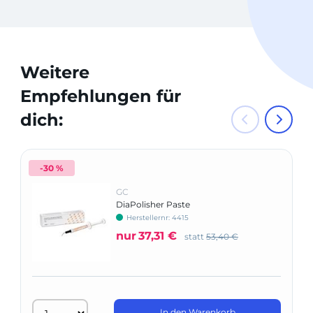
Weitere
Empfehlungen für
dich:
-30 %
GC
DiaPolisher Paste
Herstellernr: 4415
nur
37,31 €
statt
53,40 €
In den Warenkorb