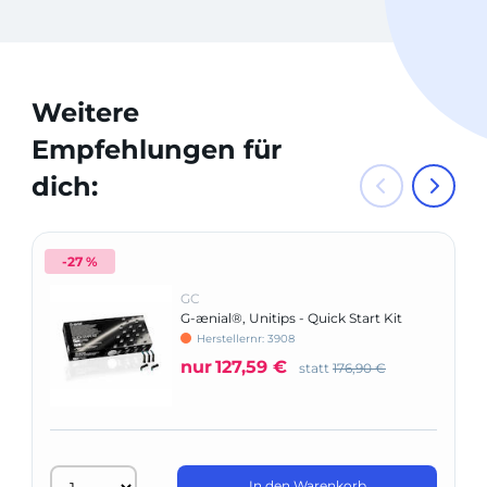
Weitere
Empfehlungen für
dich:
-27 %
GC
G-ænial®, Unitips - Quick Start Kit
Herstellernr: 3908
nur
127,59 €
statt
176,90 €
In den Warenkorb