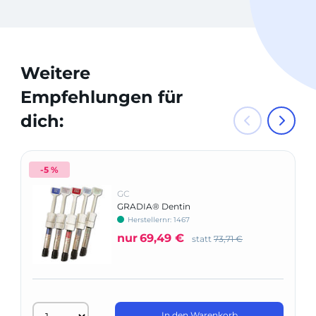
Weitere
Empfehlungen für
dich:
-5 %
GC
GRADIA® Dentin
Herstellernr: 1467
nur
69,49 €
statt
73,71 €
In den Warenkorb