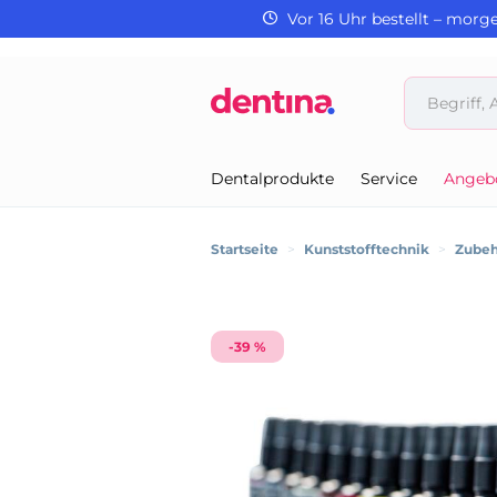
Vor 16 Uhr bestellt – morg
Dentalprodukte
Service
Angeb
Startseite
>
Kunststofftechnik
>
Zubeh
-39 %