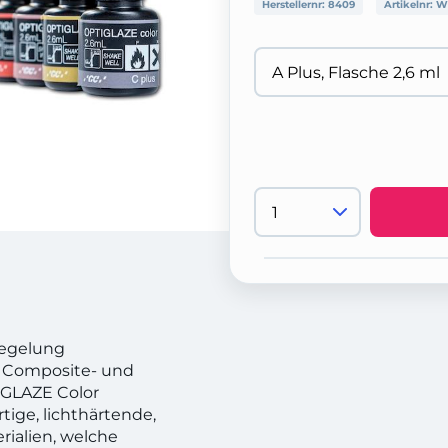
Herstellernr:
8409
Artikelnr:
W
iegelung
te Composite- und
IGLAZE Color
tige, lichthärtende,
rialien, welche