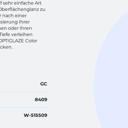
f sehr einfache Art
Oberflächenglanz zu
r nach einer
sierung Ihrer
en oder Ihren
iefe verleihen
 OPTIGLAZE Color
ucken.
GC
8409
W-515509