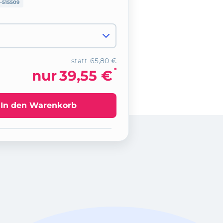
-515509
statt
65,80 €
*
nur
39,55 €
In den Warenkorb