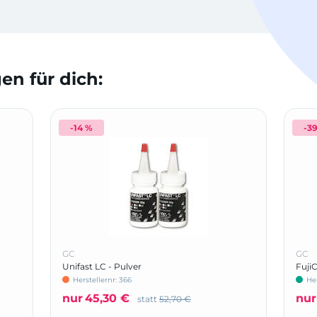
n für dich:
-14 %
-3
GC
GC
Unifast LC - Pulver
Fuji
Herstellernr: 366
Her
nur
45,30 €
nur
statt
52,70 €