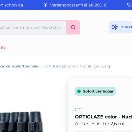
en schon da
Versandkostenfrei ab 200 €
Direk
ote
ör Kunststofftechnik
>
OPTIGLAZE color - Nachfüllpackung
Sofort verfügbar
GC
OPTIGLAZE color - Nac
A Plus, Flasche 2,6 ml