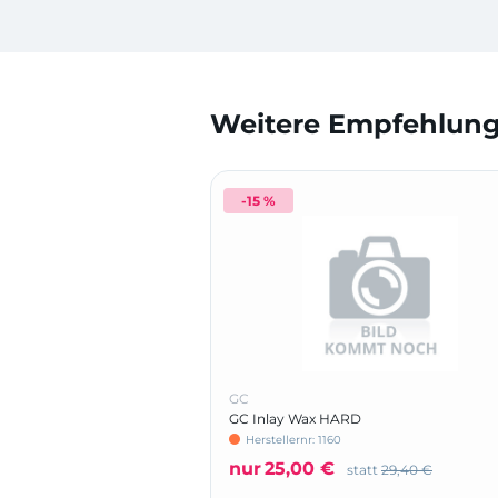
Weitere Empfehlunge
-15 %
GC
GC Inlay Wax HARD
Herstellernr: 1160
nur
25,00 €
statt
29,40 €