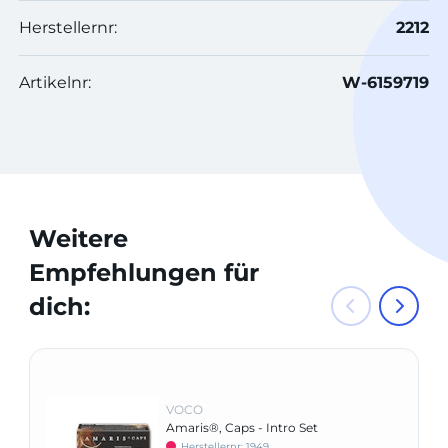
Herstellernr:
2212
Artikelnr:
W-6159719
Weitere
Empfehlungen für
dich:
VOCO
Amaris®, Caps - Intro Set
Herstellernr: 1949