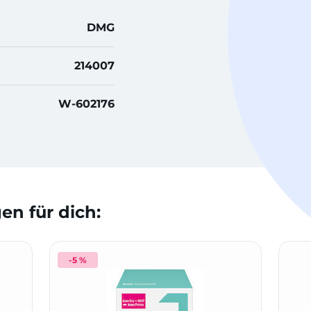
DMG
214007
W-602176
n für dich:
-5 %