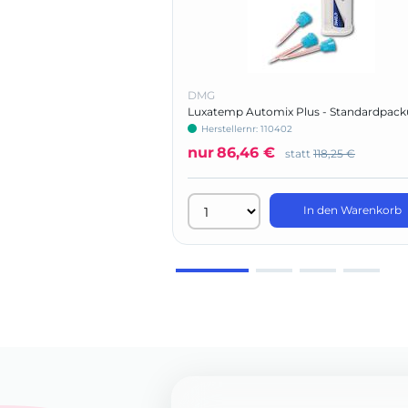
DMG
Luxatemp Automix Plus - Standardpac
Herstellernr: 110402
nur
86,46 €
statt
118,25 €
In den Warenkorb