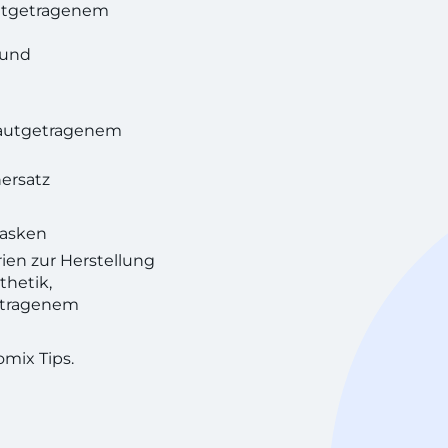
utgetragenem
 und
hautgetragenem
ersatz
masken
rien zur Herstellung
thetik,
etragenem
mix Tips.