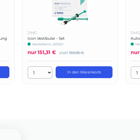
DMG
DMG
kung
Icon Vestibular - Set
Autom
Herstellernr: 220521
Her
nur
151,31 €
nur
statt
159,95 €
In den Warenkorb