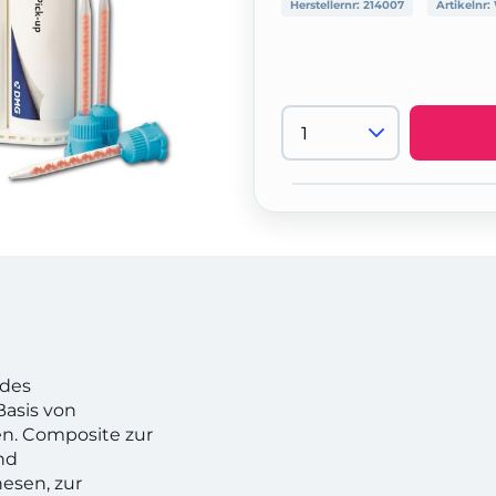
Herstellernr:
214007
Artikelnr:
ndes
asis von
en. Composite zur
nd
esen, zur