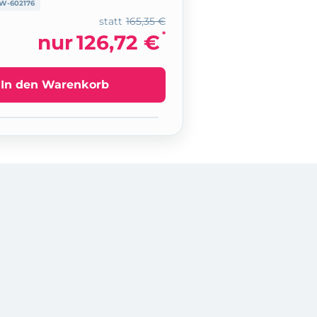
W-602176
statt
165,35 €
*
nur
126,72 €
In den Warenkorb