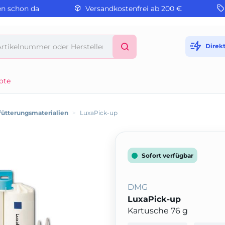
en schon da
Versandkostenfrei ab 200 €
Direk
ote
fütterungsmaterialien
>
LuxaPick-up
Sofort verfügbar
DMG
LuxaPick-up
Kartusche 76 g