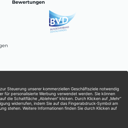
Bewertungen
ngen
chnung
SEPA-Lastschrift
Vorkasse