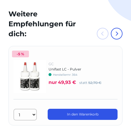
Weitere
Empfehlungen für
dich:
-5 %
GC
Unifast LC - Pulver
Herstellernr: 364
nur
49,93 €
statt
52,70 €
In den Warenkorb