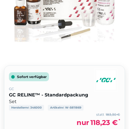
Sofort verfügbar
GC
GC RELINE™ - Standardpackung
Set
Herstellernr:
346000
Artikelnr:
W-5811869
statt
183,30 €
*
nur
118,23 €