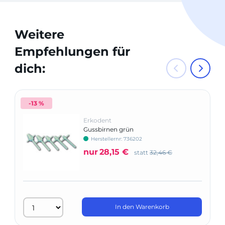
Weitere
Empfehlungen für
dich:
-13 %
Erkodent
Gussbirnen grün
Herstellernr: 736202
nur
28,15 €
statt
32,46 €
In den Warenkorb