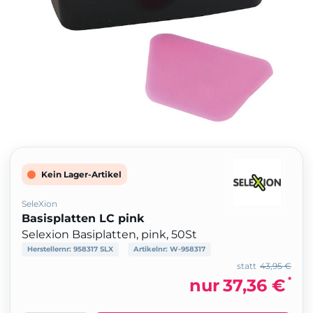
Kein Lager-Artikel
SeleXion
Basisplatten LC pink
Selexion Basiplatten, pink, 50St
Herstellernr:
958317 SLX
Artikelnr:
W-958317
statt
43,95 €
*
nur
37,36 €