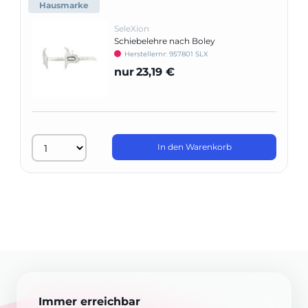
Hausmarke
SeleXion
Schiebelehre nach Boley
Herstellernr: 957801 SLX
nur
23,19 €
In den Warenkorb
Immer erreichbar