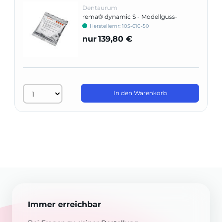
Dentaurum
rema® dynamic S - Modellguss-
Einbettmasse
Herstellernr: 105-610-50
nur
139,80 €
In den Warenkorb
Immer erreichbar