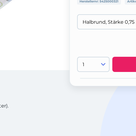
Herstellernr:
5425000321
Artik
er).