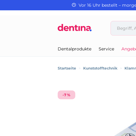
Vor 16 Uhr bestellt – morg
Dentalprodukte
Service
Angeb
Startseite
>
Kunststofftechnik
>
Klam
-7 %