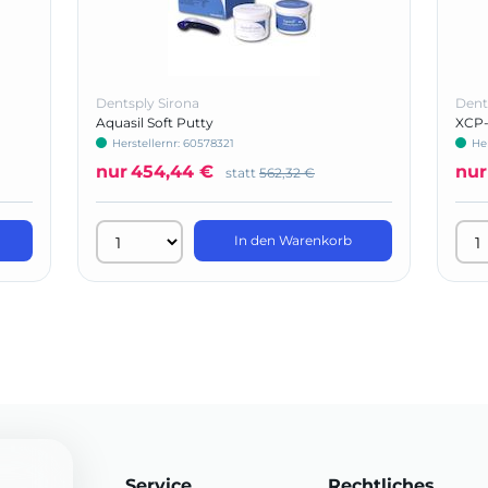
Dentsply Sirona
Dent
Aquasil Soft Putty
XCP-
Herstellernr: 60578321
He
nur
454,44 €
nur
statt
562,32 €
In den Warenkorb
Service
Rechtliches