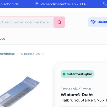
en schon da
Versandkostenfrei ab 200 €
Direk
ote
merdrähte
>
Wiptam®-Draht
Sofort verfügbar
Dentsply Sirona
Wiptam®-Draht
Halbrund, Stärke 0,75 x