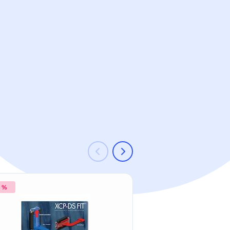
2 %
-21 %