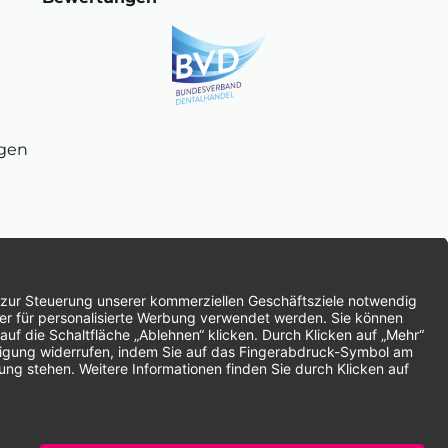
ngen
chnung
SEPA-Lastschrift
Vorkasse