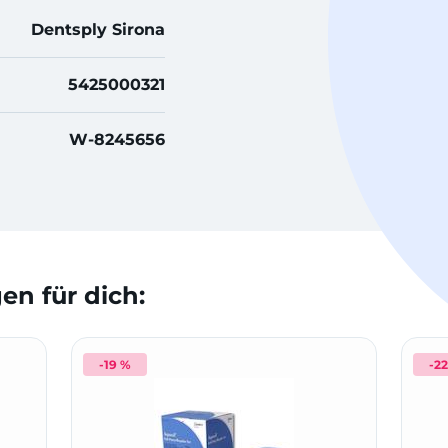
Dentsply Sirona
5425000321
W-8245656
n für dich:
-19 %
-2