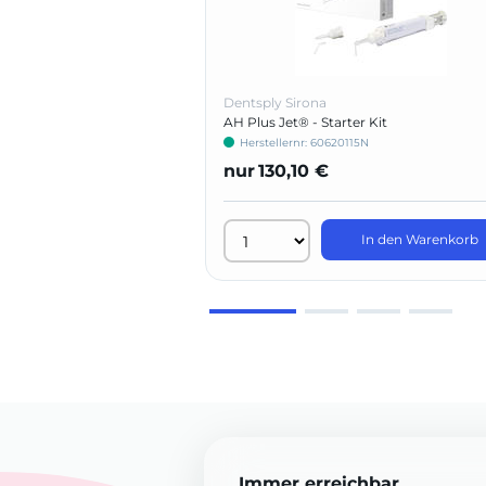
Dentsply Sirona
AH Plus Jet® - Starter Kit
Herstellernr: 60620115N
nur
130,10 €
In den Warenkorb
Immer erreichbar