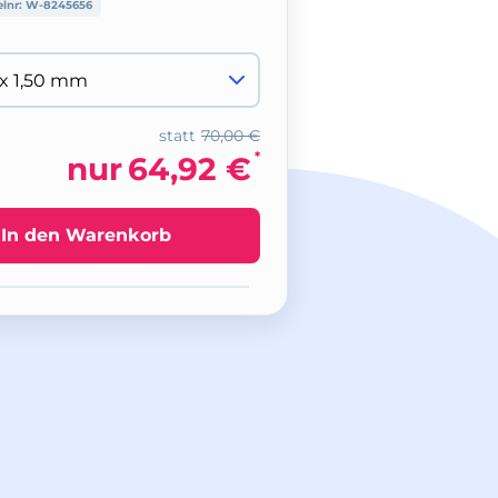
elnr:
W-8245656
statt
70,00 €
*
nur
64,92 €
In den Warenkorb