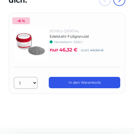
dich:
-6 %
SCHEU-DENTAL
Edelstahl-Füllgranulat
Herstellernr: 3222.1
nur
46,32 €
statt
49,50 €
In den Warenkorb