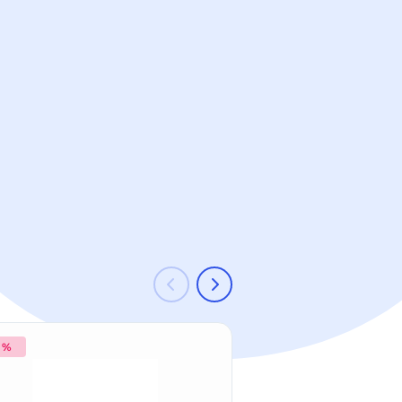
0 %
-15 %