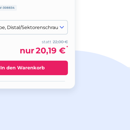
W-308834
statt
22,00 €
*
nur
20,19 €
In den Warenkorb