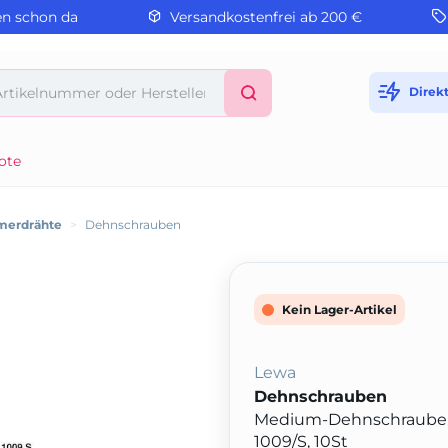
en schon da
Versandkostenfrei ab 200 €
Direk
ote
merdrähte
>
Dehnschrauben
Kein Lager-Artikel
Lewa
Dehnschrauben
Medium-Dehnschraube, 
1009/S, 10St