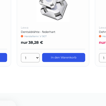
Lewa
Lew
Dentaldrähte - federhart
Dehn
Herstellernr: V 907
He
nur
38,28 €
nur
In den Warenkorb