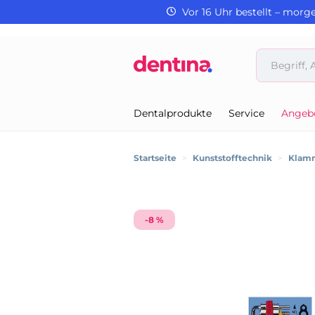
Vor 16 Uhr bestellt – morg
Dentalprodukte
Service
Angeb
Startseite
>
Kunststofftechnik
>
Klam
-8 %