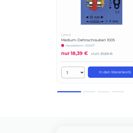
Lewa
Medium-Dehnschrauben 1005
Herstellernr: 1005/7
nur
18,39 €
statt
21,50 €
In den Warenkorb