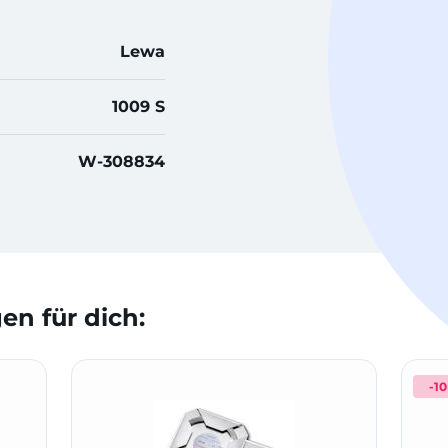
Lewa
1009 S
W-308834
n für dich:
-1