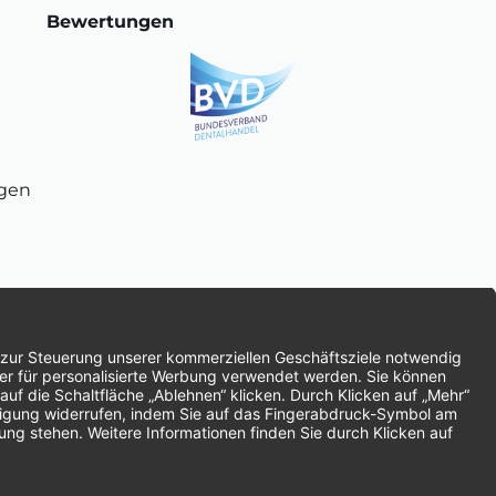
Bewertungen
ngen
chnung
SEPA-Lastschrift
Vorkasse