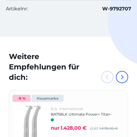
Artikelnr:
W-9792707
Weitere
Empfehlungen für
dich:
-9 %
Hausmarke
B.A. International
BA758LK Ultimate Power+ Titan-
Turbinen mit Mini-Kopf Twin-Pack
nur
1.428,00 €
statt
1.578,00 €