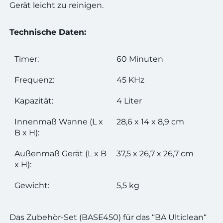
Gerät leicht zu reinigen.
Technische Daten:
Timer:
60 Minuten
Frequenz:
45 KHz
Kapazität:
4 Liter
Innenmaß Wanne (L x
28,6 x 14 x 8,9 cm
B x H):
Außenmaß Gerät (L x B
37,5 x 26,7 x 26,7 cm
x H):
Gewicht:
5,5 kg
Das Zubehör-Set (BASE450) für das “BA Ulticlean“