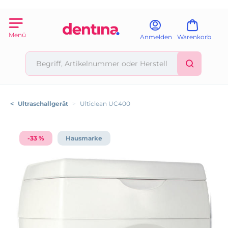
Menü
Anmelden
Warenkorb
<
Ultraschallgerät
>
Ulticlean UC400
-33 %
Hausmarke