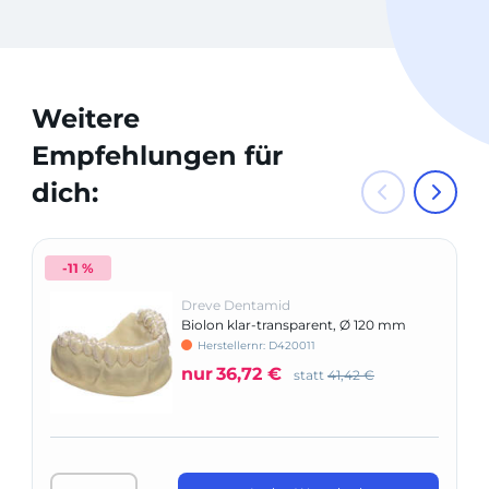
Weitere
Empfehlungen für
dich:
-11 %
Dreve Dentamid
Biolon klar-transparent, Ø 120 mm
(rund)
Herstellernr: D420011
nur
36,72 €
statt
41,42 €