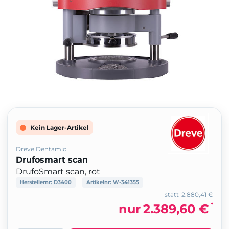
Kein Lager-Artikel
Dreve Dentamid
Drufosmart scan
DrufoSmart scan, rot
Herstellernr:
D3400
Artikelnr:
W-341355
statt
2.880,41 €
*
nur
2.389,60 €