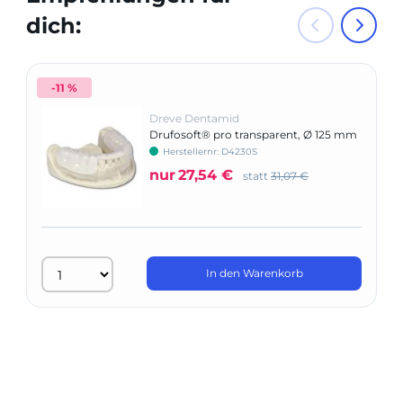
dich:
-11 %
Dreve Dentamid
Drufosoft® pro transparent, Ø 125 mm
(rund)
Herstellernr: D4230S
nur
27,54 €
statt
31,07 €
In den Warenkorb