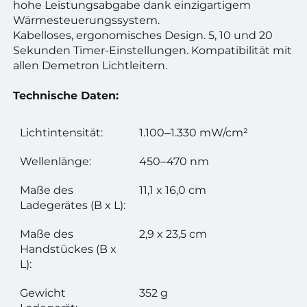
hohe Leistungsabgabe dank einzigartigem
Wärmesteuerungssystem.
Kabelloses, ergonomisches Design. 5, 10 und 20
Sekunden Timer-Einstellungen. Kompatibilität mit
allen Demetron Lichtleitern.
Technische Daten:
Lichtintensität:
1.100‒1.330 mW/cm²
Wellenlänge:
450‒470 nm
Maße des
11,1 x 16,0 cm
Ladegerätes (B x L):
Maße des
2,9 x 23,5 cm
Handstückes (B x
L):
Gewicht
352 g