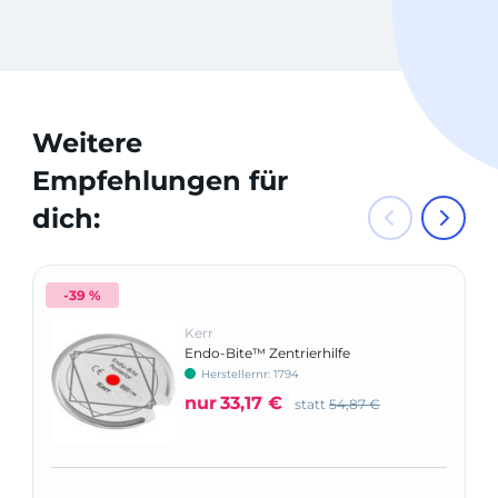
Weitere
Empfehlungen für
dich:
-39 %
Kerr
Endo-Bite™ Zentrierhilfe
Herstellernr: 1794
nur
33,17 €
statt
54,87 €