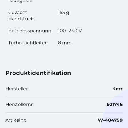
Ladegerät:
Gewicht
155 g
Handstück:
Betriebsspannung:
100‒240 V
Turbo-Lichtleiter:
8 mm
Produktidentifikation
Hersteller:
Kerr
Herstellernr:
921746
Artikelnr:
W-404759