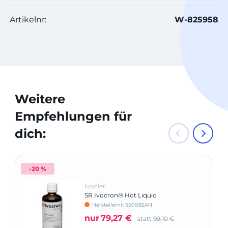
Artikelnr:
W-825958
Weitere
Empfehlungen für
dich:
-20 %
Ivoclar
SR Ivocron® Hot Liquid
Herstellernr: 550082AN
nur
79,27 €
statt
99,10 €