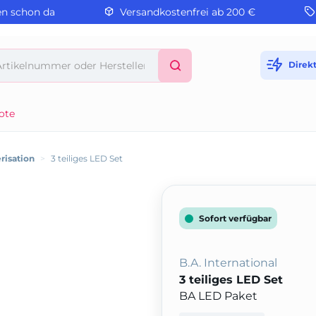
en schon da
Versandkostenfrei ab 200 €
Direk
ote
risation
>
3 teiliges LED Set
Sofort verfügbar
B.A. International
3 teiliges LED Set
BA LED Paket