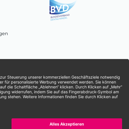
ngen
chnung
SEPA-Lastschrift
Vorkasse
ten | * Alle Preise zzgl. gesetzlicher Mehrwertsteuer