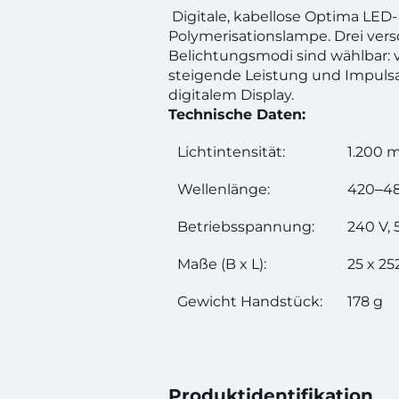
Digitale, kabellose Optima LED-
Polymerisationslampe. Drei ver
Belichtungsmodi sind wählbar: v
steigende Leistung und Impulsa
digitalem Display.
Technische Daten:
Lichtintensität:
1.200 
Wellenlänge:
420‒4
Betriebsspannung:
240 V,
Maße (B x L):
25 x 2
Gewicht Handstück:
178 g
Produktidentifikation