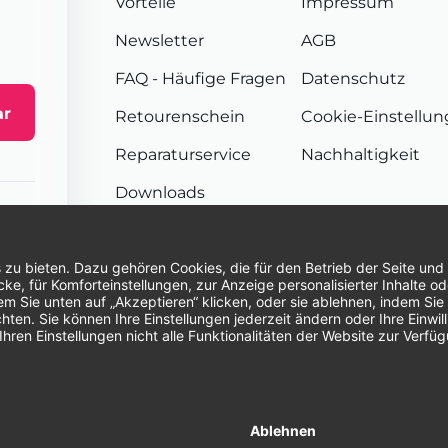
Vorteile
Impressum
Newsletter
AGB
FAQ
- Häufige Fragen
Datenschutz
ar
Retourenschein
Cookie-Einstellu
Reparaturservice
Nachhaltigkeit
Downloads
Sendungsverfolgung
Unsere Zahlungsarten:
Re
© 2026 Dentina GmbH | Alle Rechte vorbehal