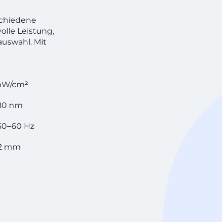
schiedene
olle Leistung,
uswahl. Mit
mW/cm²
80 nm
 50‒60 Hz
52 mm