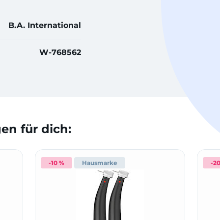
B.A. International
W-768562
n für dich:
-10 %
Hausmarke
-2