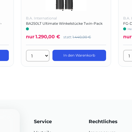
B.A. International
B.A. 
-
BA250LT Ultimate Winkelstücke Twin-Pack
FG-D
Form
He
nur
1.290,00 €
nur
statt
1.440,00 €
In den Warenkorb
Service
Rechtliches