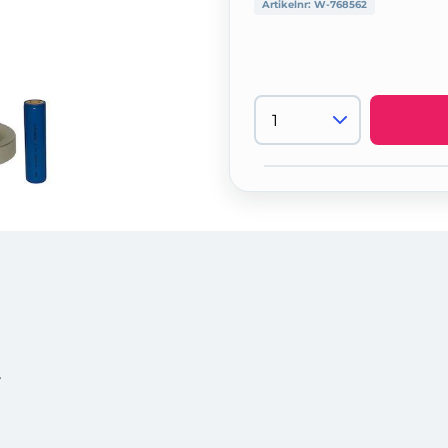
Artikelnr:
W-768562
r