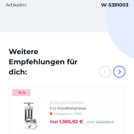
Artikelnr:
W-5391003
Weitere
Empfehlungen für
dich:
-11 %
SCHULER-DENTAL
S-U-Küvettenpresse
Herstellernr: 11350
nur
1.365,92 €
statt
1.540,80 €