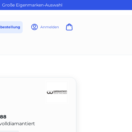
Große Eigenmarken-Auswahl
tbestellung
Anmelden
-88
volldiamantiert