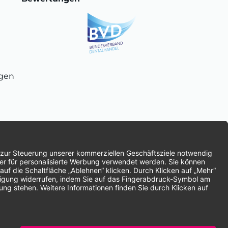
ngen
chnung
SEPA-Lastschrift
Vorkasse