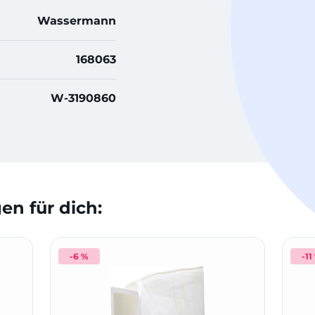
Wassermann
168063
W-3190860
n für dich:
-6 %
-11