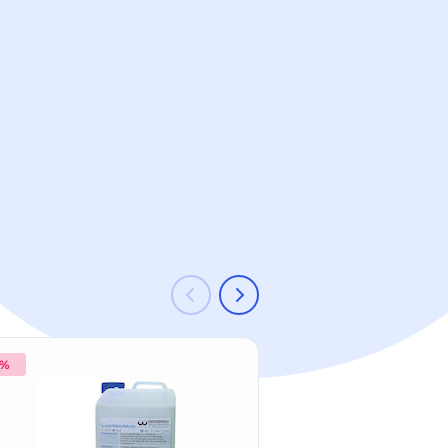
 %
-14 %