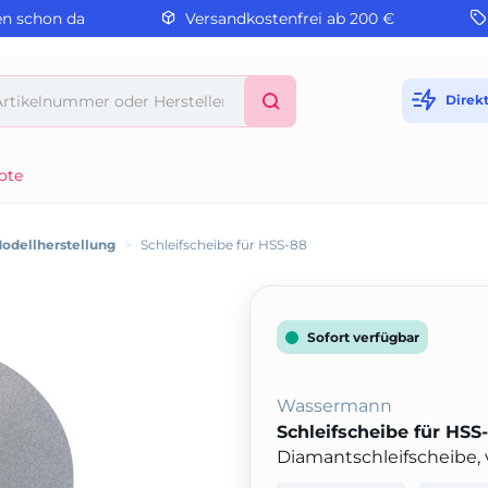
en schon da
Versandkostenfrei ab 200 €
Direk
ote
Modellherstellung
>
Schleifscheibe für HSS-88
Sofort verfügbar
Wassermann
Schleifscheibe für HSS
Diamantschleifscheibe, 