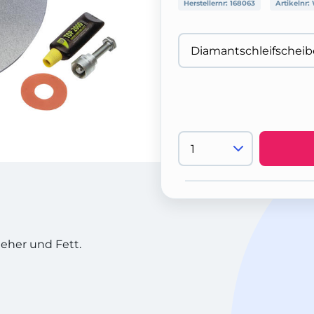
Herstellernr:
168063
Artikelnr:
ieher und Fett.