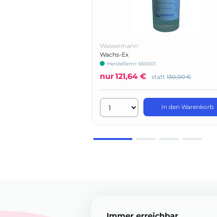
Wassermann
Wachs-Ex
Herstellernr: 655001
nur
121,64 €
statt
130,00 €
In den Warenkorb
Immer erreichbar