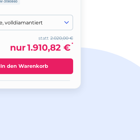
W-3190860
statt
2.020,00 €
*
nur
1.910,82 €
In den Warenkorb