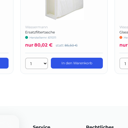
Wassermann
Was
Ersatzfiltertasche
Glas
Herstellernr: 611011
He
nur
80,02 €
nur
statt
85,50 €
In den Warenkorb
Service
Rechtliches