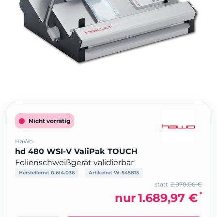
Nicht vorrätig
HaWo
hd 480 WSI-V ValiPak TOUCH
Folienschweißgerät validierbar
Herstellernr:
0.614.036
Artikelnr:
W-545815
statt
2.070,00 €
*
nur
1.689,97 €