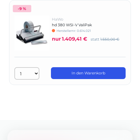
-9 %
HaWo
hd 380 WSI-V ValiPak
Herstellernr: 0.614.021
nur
1.409,41 €
statt
1.550,00 €
In den Warenkorb