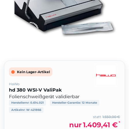
Kein Lager-Artikel
HaWo
hd 380 WSI-V ValiPak
Folienschweißgerät validierbar
Herstellernr:
0.614.021
Hersteller-Garantie:
12 Monate
Artikelnr:
W-421866
statt
1.550,00 €
*
nur
1.409,41 €