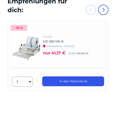
Empfehlungen für
dich:
-10 %
HaWo
HD 260 MS-8
Herstellernr: 1724025
nur
41,17 €
statt
46,00 €
In den Warenkorb