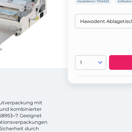
Herstellernr:
1724025
Artikelnr
lgutverpackung mit
 und kombinierter
 58953‒7. Geeignet
isationsverpackungen
Sicherheit durch