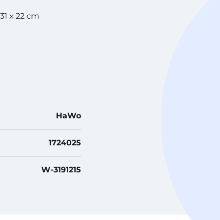
 31 x 22 cm
HaWo
1724025
W-3191215