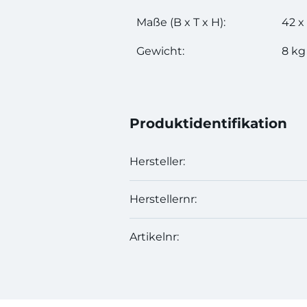
Maße (B x T x H):
42 x
Gewicht:
8 kg
Produktidentifikation
Hersteller:
Herstellernr:
Artikelnr: