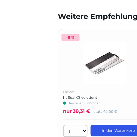
Weitere Empfehlunge
-8 %
HaWo
ht Seal Check dent
Herstellernr: 6061025
nur
38,31 €
statt
42,00 €
In den Warenkorb