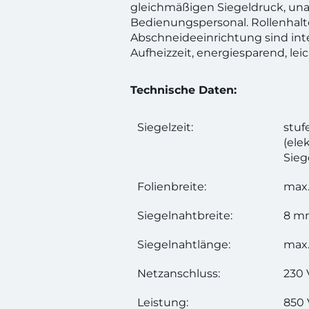
gleichmäßigen Siegeldruck, u
Bedienungspersonal. Rollenhalt
Abschneideeinrichtung sind inte
Aufheizzeit, energiesparend, lei
Technische Daten:
Siegelzeit:
stuf
(ele
Sieg
Folienbreite:
max
Siegelnahtbreite:
8 m
Siegelnahtlänge:
max
Netzanschluss:
230 
Leistung:
850 