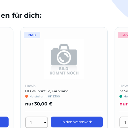
n für dich:
Neu
-1
HaWo
HaW
HD Valiprint St, Farbband
ht S
Herstellernr: 6813300
Her
nur
30,00 €
nur
In den Warenkorb