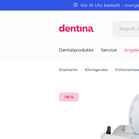
Vor 16 Uhr bestellt – morg
Dentalprodukte
Service
Angeb
Startseite
>
Kleingeräte
>
Folienschwe
-10 %