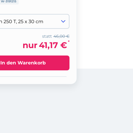
:
W-3191215
statt
46,00 €
*
nur
41,17 €
In den Warenkorb