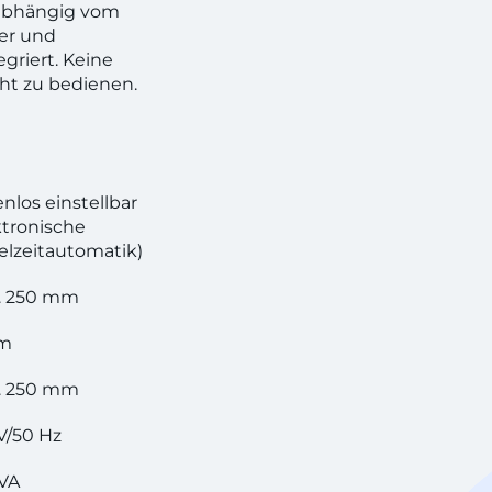
nabhängig vom
er und
griert. Keine
cht zu bedienen.
enlos einstellbar
ktronische
elzeitautomatik)
. 250 mm
m
. 250 mm
V/50 Hz
VA