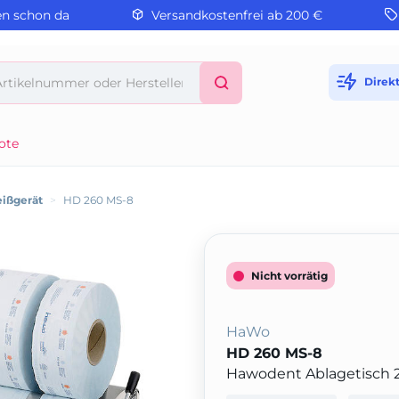
en schon da
Versandkostenfrei ab 200 €
Direk
ote
ißgerät
>
HD 260 MS-8
Nicht vorrätig
HaWo
HD 260 MS-8
Hawodent Ablagetisch 2