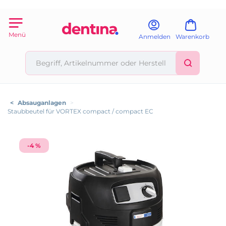
Menü
Anmelden
Warenkorb
<
Absauganlagen
>
Staubbeutel für VORTEX compact / compact EC
-4 %