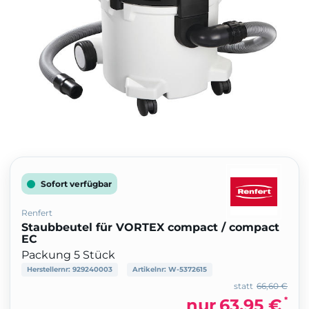
Sofort verfügbar
Renfert
Staubbeutel für VORTEX compact / compact
EC
Packung 5 Stück
Herstellernr:
929240003
Artikelnr:
W-5372615
statt
66,60 €
*
nur
63,95 €