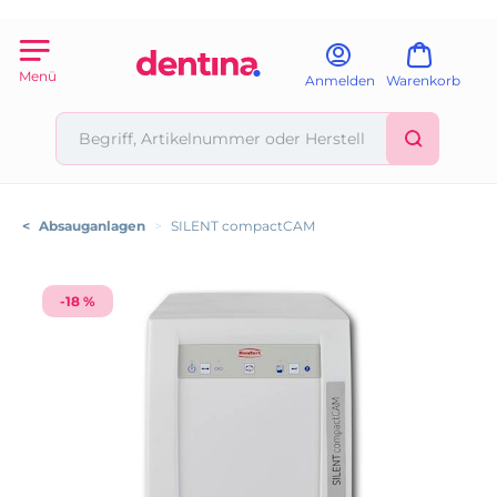
Menü
Anmelden
Warenkorb
<
Absauganlagen
>
SILENT compactCAM
-18 %