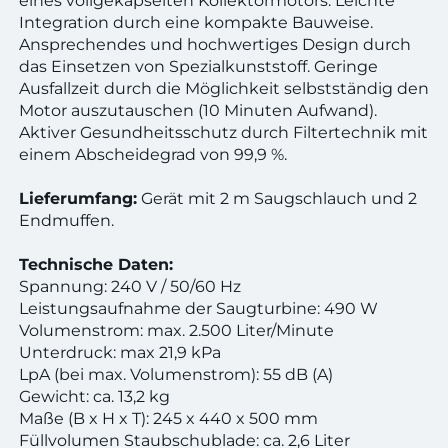
eines vollgekapselten Kollektormotors. Leichte
Integration durch eine kompakte Bauweise.
Ansprechendes und hochwertiges Design durch
das Einsetzen von Spezialkunststoff. Geringe
Ausfallzeit durch die Möglichkeit selbstständig den
Motor auszutauschen (10 Minuten Aufwand).
Aktiver Gesundheitsschutz durch Filtertechnik mit
einem Abscheidegrad von 99,9 %.
Lieferumfang:
Gerät mit 2 m Saugschlauch und 2
Endmuffen.
Technische Daten:
Spannung: 240 V / 50/60 Hz
Leistungsaufnahme der Saugturbine: 490 W
Volumenstrom: max. 2.500 Liter/Minute
Unterdruck: max 21,9 kPa
LpA (bei max. Volumenstrom): 55 dB (A)
Gewicht: ca. 13,2 kg
Maße (B x H x T): 245 x 440 x 500 mm
Füllvolumen Staubschublade: ca. 2,6 Liter