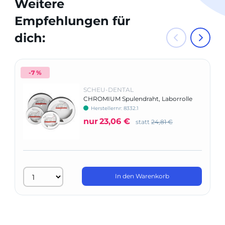
Weitere
Empfehlungen für
dich:
-7 %
SCHEU-DENTAL
CHROMIUM Spulendraht, Laborrolle
Herstellernr: 8332.1
nur
23,06 €
statt
24,81 €
In den Warenkorb