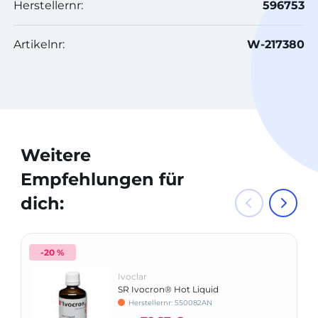
Herstellernr:
596753
Artikelnr:
W-217380
Weitere
Empfehlungen für
dich:
-20 %
Ivoclar
SR Ivocron® Hot Liquid
Herstellernr: 550082AN