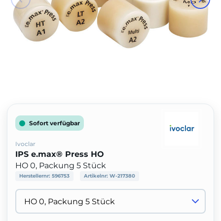
Sofort verfügbar
Ivoclar
IPS e.max® Press HO
HO 0, Packung 5 Stück
Herstellernr:
596753
Artikelnr:
W-217380