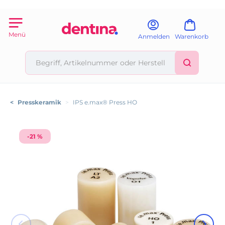
Menü
Anmelden
Warenkorb
<
Presskeramik
>
IPS e.max® Press HO
-21 %