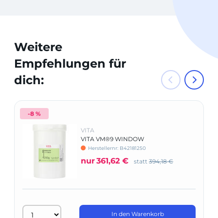
Weitere
Empfehlungen für
dich:
-8 %
VITA
VITA VM®9 WINDOW
Herstellernr: B42181250
nur
361,62 €
statt
394,18 €
In den Warenkorb