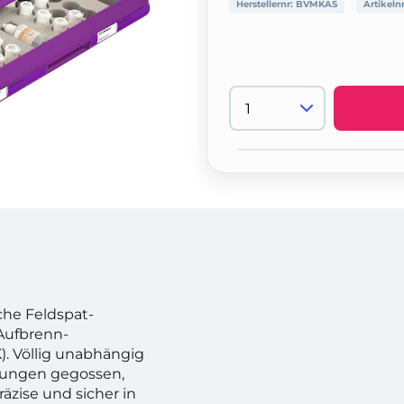
Herstellernr:
BVMKAS
Artikeln
che Feldspat-
 Aufbrenn-
). Völlig unabhängig
erungen gegossen,
räzise und sicher in