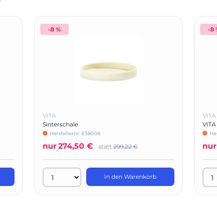
-8 %
-8
VITA
VITA
Sinterschale
VITA
Herstellernr: E38006
He
nur
274,50 €
nur
statt
299,22 €
In den Warenkorb