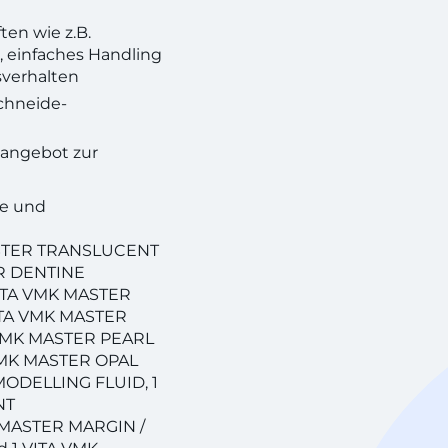
en wie z.B.
, einfaches Handling
verhalten
chneide-
angebot zur
te und
ASTER TRANSLUCENT
TER DENTINE
VITA VMK MASTER
VITA VMK MASTER
A VMK MASTER PEARL
VMK MASTER OPAL
MODELLING FLUID, 1
NT
K MASTER MARGIN /