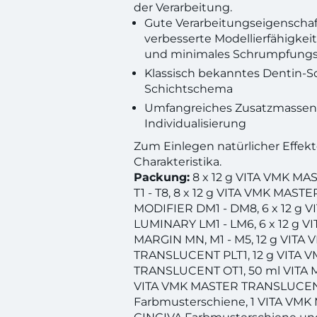
der Verarbeitung.
Gute Verarbeitungseigenschaft
verbesserte Modellierfähigkeit
und minimales Schrumpfungs
Klassisch bekanntes Dentin-S
Schichtschema
Umfangreiches Zusatzmassen
Individualisierung
Zum Einlegen natürlicher Effek
Charakteristika.
Packung:
8 x 12 g VITA VMK M
T1 - T8, 8 x 12 g VITA VMK MAS
MODIFIER DM1 - DM8, 6 x 12 g 
LUMINARY LM1 - LM6, 6 x 12 g 
MARGIN MN, M1 - M5, 12 g VIT
TRANSLUCENT PLT1, 12 g VITA 
TRANSLUCENT OT1, 50 ml VITA 
VITA VMK MASTER TRANSLUCE
Farbmusterschiene, 1 VITA VM