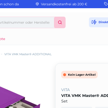
en schon da
Versandkostenfrei ab 200 €
Direk
ote
>
VITA VMK Master® ADDITIONAL
Kein Lager-Artikel
VITA
VITA VMK Master® AD
Set