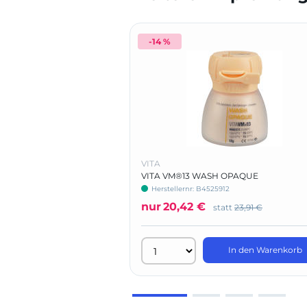
-14 %
VITA
VITA VM®13 WASH OPAQUE
Herstellernr: B4525912
nur
20,42 €
statt
23,91 €
In den Warenkorb