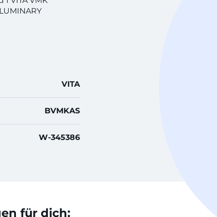
 1 VITA VMK
 LUMINARY
VITA
BVMKAS
W-345386
n für dich: