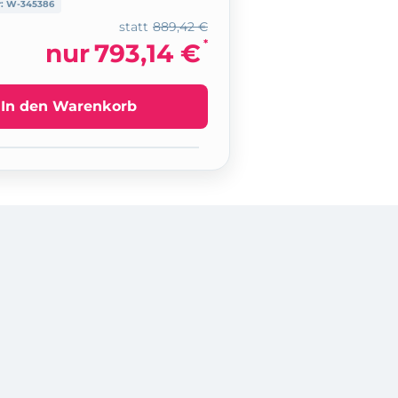
r:
W-345386
statt
889,42 €
*
nur
793,14 €
In den Warenkorb