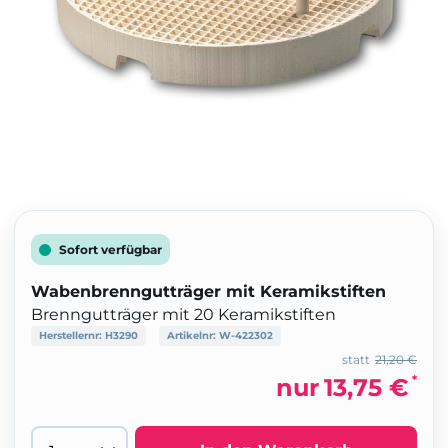
Sofort verfügbar
Wabenbrenngutträger mit Keramikstiften
Brenngutträger mit 20 Keramikstiften
Herstellernr:
H3290
Artikelnr:
W-422302
statt
21,20 €
*
nur
13,75 €