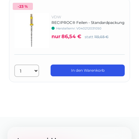
-23 %
VDW
RECIPROC® Feilen - Standardpackung
Herstellernr: V040212031050
nur
86,54 €
statt
113,03 €
In den Warenkorb