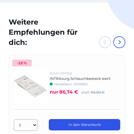
Weitere
Empfehlungen für
dich:
-23 %
KaVo Dental
INTRAsurg Schlauchbesteck steril
Herstellernr: 10019902
nur
86,74 €
statt
113,00 €
In den Warenkorb