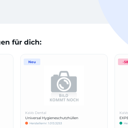
n für dich:
Neu
-5
KaVo Dental
KaVo
Universal Hygieneschutzhüllen
EXPE
Pack
Herstellernr: 1.013.3253
He