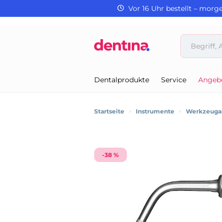
Vor 16 Uhr bestellt – morg
Dentalprodukte
Service
Angeb
Startseite
>
Instrumente
>
Werkzeugan
-38 %