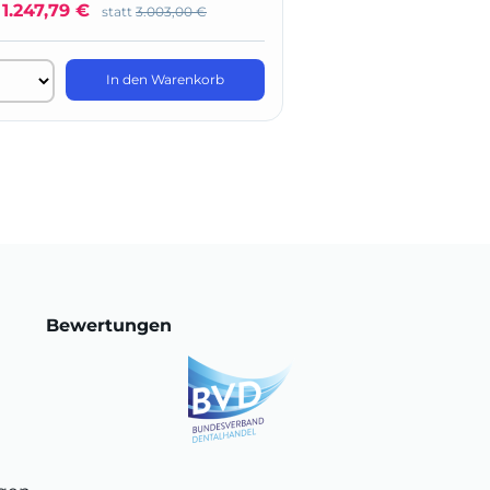
1.247,79 €
nur
389,94 €
statt
3.003,00 €
statt
In den Warenkorb
In 
Bewertungen