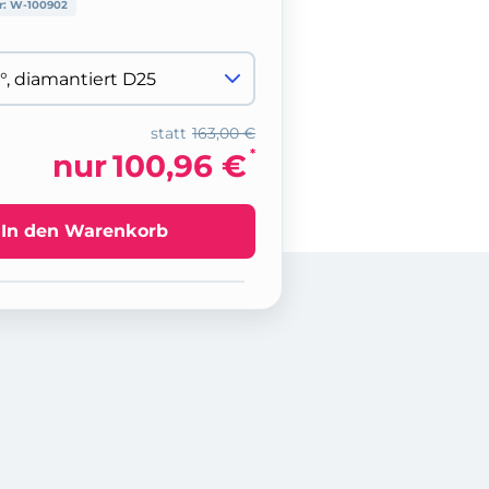
r:
W-100902
statt
163,00 €
*
nur
100,96 €
In den Warenkorb