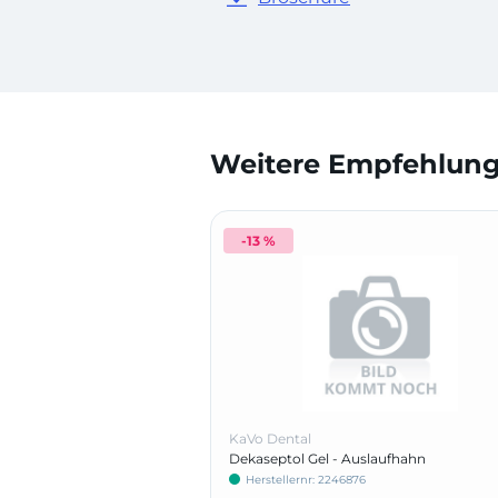
Weitere Empfehlunge
-13 %
KaVo Dental
Dekaseptol Gel - Auslaufhahn
Herstellernr: 2246876