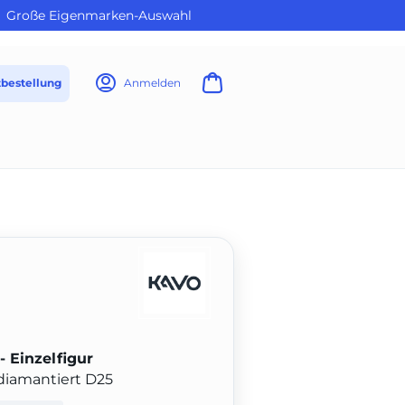
Große Eigenmarken-Auswahl
tbestellung
Anmelden
- Einzelfigur
, diamantiert D25