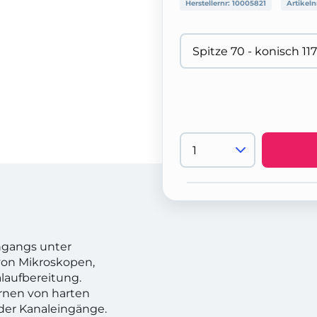
Herstellernr:
10005821
Artikeln
ingangs unter
von Mikroskopen,
laufbereitung.
rnen von harten
 der Kanaleingänge.