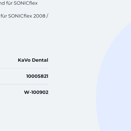
d für SONICflex
für SONICflex 2008 /
KaVo Dental
10005821
W-100902