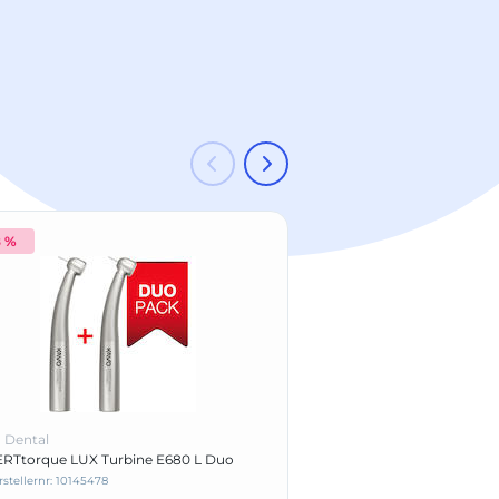
8 %
-16 %
 Dental
KaVo Dental
RTtorque LUX Turbine E680 L Duo
Trägerrahmen für Staub
rstellernr: 10145478
Herstellernr: 6507031