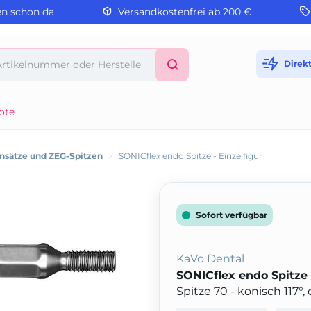
en schon da
Versandkostenfrei ab 200 €
Direk
ote
sätze und ZEG-Spitzen
>
SONICflex endo Spitze - Einzelfigur
Sofort verfügbar
KaVo Dental
SONICflex endo Spitze 
Spitze 70 - konisch 117°