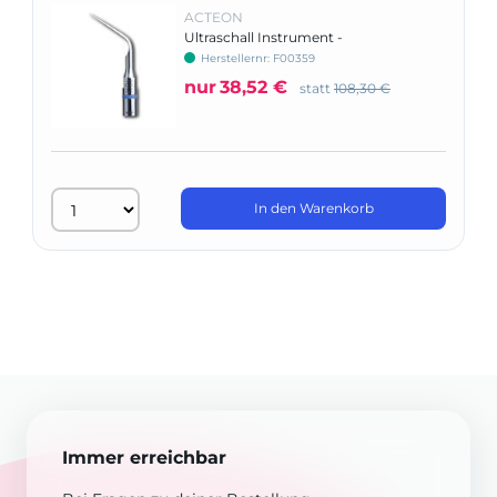
ACTEON
Ultraschall Instrument -
Zahnsteinentfernung
Herstellernr: F00359
nur
38,52 €
statt
108,30 €
In den Warenkorb
Immer erreichbar